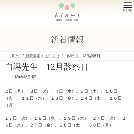
コ
ナ
ン
ビ
テ
ゲ
ン
ー
ツ
シ
へ
ョ
新着情報
ス
ン
ア
キ
に
ク
ッ
移
セ
プ
動
HOME
新着情報
お知らせ
白潟先生 12月診察日
ス
白潟先生 12月診察日
2024年12月3日
２日（月）、３日（火）、４日（水）、５日（木）、１０日
（火）、１１日（水）、１３日（金）、１４日（土）、１６日
（月）、
１７日（火）、１８日（水）、１９日（木）、２４日（火）、２
５日（水）、２７日（金）、２８日（土）、３０日（月）