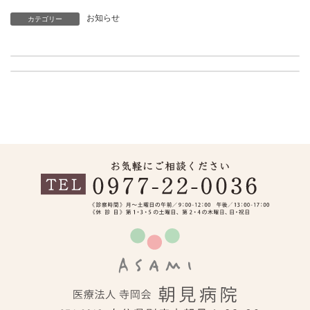
お知らせ
カテゴリー
児童思春期外来始めました。
年末年始 休診日
2024年10月31日
2024年12月3日
C
o