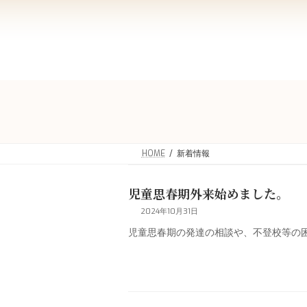
コ
ナ
ン
ビ
テ
ゲ
ン
ー
ツ
シ
へ
ョ
ス
ン
キ
に
ッ
移
プ
動
HOME
新着情報
児童思春期外来始めました。
2024年10月31日
児童思春期の発達の相談や、不登校等の