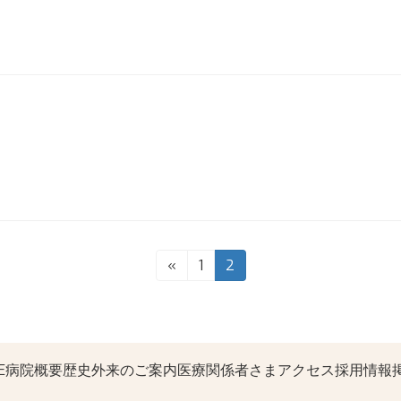
固
固
«
1
2
定
定
ペ
ペ
ー
ー
ジ
ジ
病院概要
歴史
外来のご案内
医療関係者さま
アクセス
採用情報
E